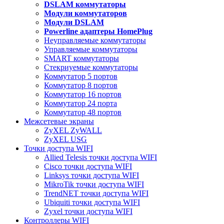
DSLAM коммутаторы
Модули коммутаторов
Модули DSLAM
Powerline адаптеры HomePlug
Неуправляемые коммутаторы
Управляемые коммутаторы
SMART коммутаторы
Стекриуемые коммутаторы
Коммутатор 5 портов
Коммутатор 8 портов
Коммутатор 16 портов
Коммутатор 24 порта
Коммутатор 48 портов
Межсетевые экраны
ZyXEL ZyWALL
ZyXEL USG
Точки доступа WIFI
Allied Telesis точки доступа WIFI
Cisco точки доступа WIFI
Linksys точки доступа WIFI
MikroTik точки доступа WIFI
TrendNET точки доступа WIFI
Ubiquiti точки доступа WIFI
Zyxel точки доступа WIFI
Контроллеры WIFI