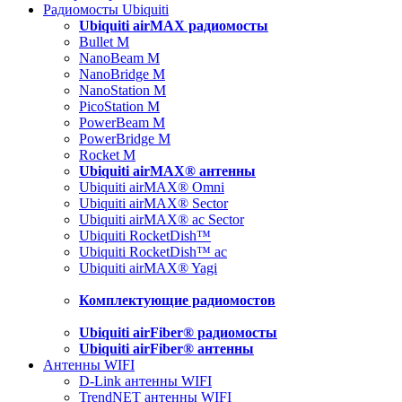
Радиомосты Ubiquiti
Ubiquiti airMAX радиомосты
Bullet M
NanoBeam M
NanoBridge M
NanoStation M
PicoStation M
PowerBeam M
PowerBridge M
Rocket M
Ubiquiti airMAX® антенны
Ubiquiti airMAX® Omni
Ubiquiti airMAX® Sector
Ubiquiti airMAX® ac Sector
Ubiquiti RocketDish™
Ubiquiti RocketDish™ ac
Ubiquiti airMAX® Yagi
Комплектующие радиомостов
Ubiquiti airFiber® радиомосты
Ubiquiti airFiber® антенны
Антенны WIFI
D-Link антенны WIFI
TrendNET антенны WIFI