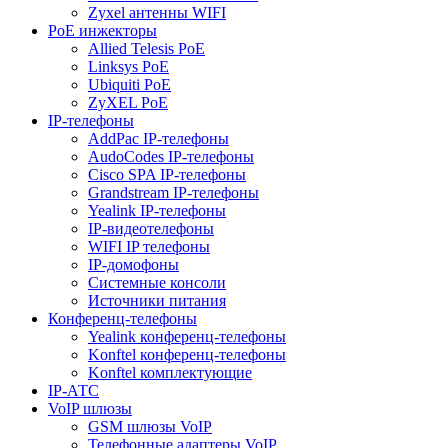
Zyxel антенны WIFI
PoE инжекторы
Allied Telesis PoE
Linksys PoE
Ubiquiti PoE
ZyXEL PoE
IP-телефоны
AddPac IP-телефоны
AudoCodes IP-телефоны
Cisco SPA IP-телефоны
Grandstream IP-телефоны
Yealink IP-телефоны
IP-видеотелефоны
WIFI IP телефоны
IP-домофоны
Системные консоли
Источники питания
Конференц-телефоны
Yealink конференц-телефоны
Konftel конференц-телефоны
Konftel комплектующие
IP-АТС
VoIP шлюзы
GSM шлюзы VoIP
Телефонные адаптеры VoIP