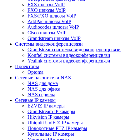
FXS шлюзы VoIP
FXO шлюзы VoIP
FXS/FXO шлюзы VoIP
AddPac шлюзы VoIP
Audiocodes шлюзы VoIP
Cisco шлюзы VoIP
Grandstream шлюзы VoIP
Системы видеоконференцсвязи
Grandstream системы видеоконференцсвязи
Konftel системы видеоконференцсвязи
Yealink системы видеоконференцсвязи
Проекторы
Optoma
Сетевые накопители NAS
NAS для дома
NAS для офиса
NAS сервера
Сетевые IP камеры
EZVIZ IP камеры
Grandstream IP камеры
Hikvision IP камеры
Ubiquiti UniFi® IP камеры
Поворотные PTZ IP камеры
Купольные IP камеры
Уличные IP камеры