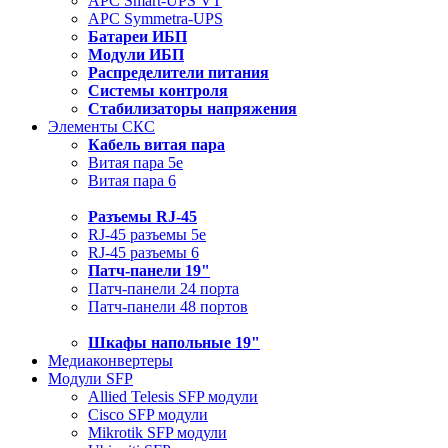
APC Smart-UPS VT
APC Symmetra-UPS
Батареи ИБП
Модули ИБП
Распределители питания
Системы контроля
Стабилизаторы напряжения
Элементы СКС
Кабель витая пара
Витая пара 5e
Витая пара 6
Разъемы RJ-45
RJ-45 разъемы 5e
RJ-45 разъемы 6
Патч-панели 19"
Патч-панели 24 порта
Патч-панели 48 портов
Шкафы напольные 19"
Медиаконвертеры
Модули SFP
Allied Telesis SFP модули
Cisco SFP модули
Mikrotik SFP модули