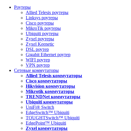
Роутеры
Allied Telesis роутеры
Linksys роутеры
Cisco роутеры
MikroTik роутеры
Ubiquiti роутеры
Zyxel роутеры
Zyxel Keenetic
DSL роутер
Gigabit Ethernet роутер
WIFI роутер
VPN роутер
Сетевые коммутаторы
Allied Telesis коммутаторы
Cisco коммутаторы
Hikvision коммутаторы
Mikrotik коммутаторы
TRENDNet коммутаторы
Ubiquiti коммутаторы
UniFi® Switch
EdgeSwitch™ Ubiquiti
TOUGHTSwitch™ Ubiquiti
EdgePoint™ Ubiquiti
Zyxel коммутаторы