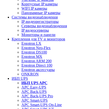
Корпусные IP камеры
WIFI IP камеры
Панорамные IP камеры
Системы видеонаблюдения
IP-видеорегистраторы
Серверы видеонаблюдения
IP видеосерверы
Мониторы и панели
Крепления для TV и мониторов
Ergotron LX
Ergotron Neo-Flex
Ergotron DS100
Ergotron MX
Ergotron ARM 200
Ergotron Direct 100
Ergotron аксессуары
ONKRON
ИБП UPS
ИБП UPS APC
APC Easy-UPS
APC Back-UPS
APC Back-UPS Pro
APC Smart-UPS
APC Smart-UPS On-Line