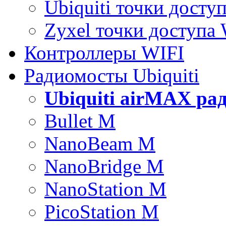
Ubiquiti точки досту
Zyxel точки доступа
Контроллеры WIFI
Радиомосты Ubiquiti
Ubiquiti airMAX ра
Bullet M
NanoBeam M
NanoBridge M
NanoStation M
PicoStation M