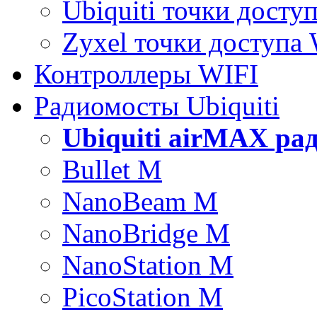
Ubiquiti точки досту
Zyxel точки доступа
Контроллеры WIFI
Радиомосты Ubiquiti
Ubiquiti airMAX ра
Bullet M
NanoBeam M
NanoBridge M
NanoStation M
PicoStation M