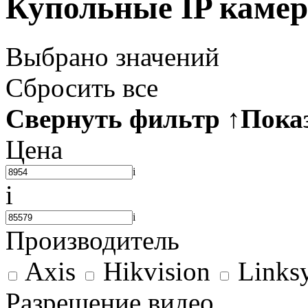
Купольные IP каме
Выбрано
значений
Сбросить все
Свернуть фильтр
↑
Пока
Цена
i
i
i
Производитель
Axis
Hikvision
Links
Разрешение видео