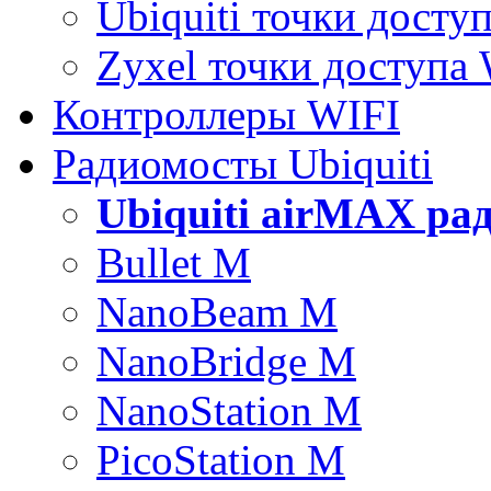
Ubiquiti точки досту
Zyxel точки доступа
Контроллеры WIFI
Радиомосты Ubiquiti
Ubiquiti airMAX ра
Bullet M
NanoBeam M
NanoBridge M
NanoStation M
PicoStation M