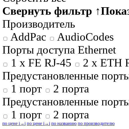
Свернуть фильтр
↑
Пока
Производитель
AddPac
AudioCodes
Порты доступа Ethernet
1 x FE RJ-45
2 x ETH 
Предустановленные порт
1 порт
2 порта
Предустановленные порт
1 порт
2 порта
по цене
i
→
i
по цене
i
→
i
по названию
по производителю