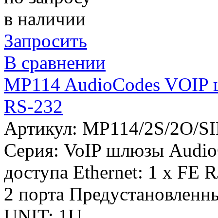
в наличии
Запросить
В сравнении
MP114 AudioCodes VOIP шл
RS-232
Артикул: MP114/2S/2O/SI
Серия:
VoIP шлюзы Audio
доступа Ethernet:
1 x FE R
2 порта
Предустановленн
UNIT:
1U