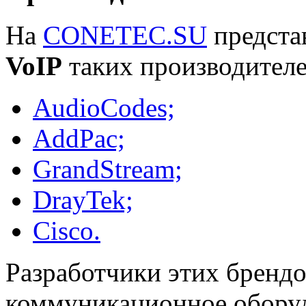
На
CONETEC.SU
предста
VoIP
таких производителе
AudioCodes;
AddPac;
GrandStream;
DrayTek;
Cisco.
Разработчики этих брендо
коммуникационное оборудо