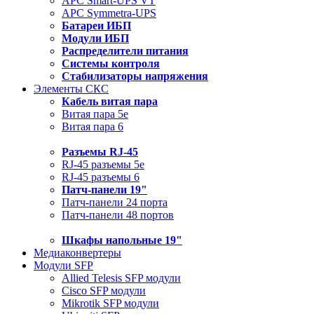
APC Smart-UPS VT
APC Symmetra-UPS
Батареи ИБП
Модули ИБП
Распределители питания
Системы контроля
Стабилизаторы напряжения
Элементы СКС
Кабель витая пара
Витая пара 5e
Витая пара 6
Разъемы RJ-45
RJ-45 разъемы 5e
RJ-45 разъемы 6
Патч-панели 19"
Патч-панели 24 порта
Патч-панели 48 портов
Шкафы напольные 19"
Медиаконвертеры
Модули SFP
Allied Telesis SFP модули
Cisco SFP модули
Mikrotik SFP модули