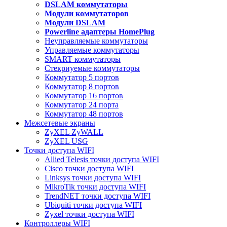
DSLAM коммутаторы
Модули коммутаторов
Модули DSLAM
Powerline адаптеры HomePlug
Неуправляемые коммутаторы
Управляемые коммутаторы
SMART коммутаторы
Стекриуемые коммутаторы
Коммутатор 5 портов
Коммутатор 8 портов
Коммутатор 16 портов
Коммутатор 24 порта
Коммутатор 48 портов
Межсетевые экраны
ZyXEL ZyWALL
ZyXEL USG
Точки доступа WIFI
Allied Telesis точки доступа WIFI
Cisco точки доступа WIFI
Linksys точки доступа WIFI
MikroTik точки доступа WIFI
TrendNET точки доступа WIFI
Ubiquiti точки доступа WIFI
Zyxel точки доступа WIFI
Контроллеры WIFI