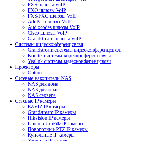
FXS шлюзы VoIP
FXO шлюзы VoIP
FXS/FXO шлюзы VoIP
AddPac шлюзы VoIP
Audiocodes шлюзы VoIP
Cisco шлюзы VoIP
Grandstream шлюзы VoIP
Системы видеоконференцсвязи
Grandstream системы видеоконференцсвязи
Konftel системы видеоконференцсвязи
Yealink системы видеоконференцсвязи
Проекторы
Optoma
Сетевые накопители NAS
NAS для дома
NAS для офиса
NAS сервера
Сетевые IP камеры
EZVIZ IP камеры
Grandstream IP камеры
Hikvision IP камеры
Ubiquiti UniFi® IP камеры
Поворотные PTZ IP камеры
Купольные IP камеры
Уличные IP камеры