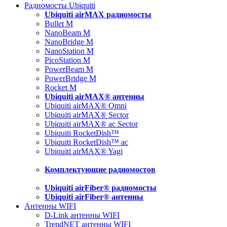
Радиомосты Ubiquiti
Ubiquiti airMAX радиомосты
Bullet M
NanoBeam M
NanoBridge M
NanoStation M
PicoStation M
PowerBeam M
PowerBridge M
Rocket M
Ubiquiti airMAX® антенны
Ubiquiti airMAX® Omni
Ubiquiti airMAX® Sector
Ubiquiti airMAX® ac Sector
Ubiquiti RocketDish™
Ubiquiti RocketDish™ ac
Ubiquiti airMAX® Yagi
Комплектующие радиомостов
Ubiquiti airFiber® радиомосты
Ubiquiti airFiber® антенны
Антенны WIFI
D-Link антенны WIFI
TrendNET антенны WIFI