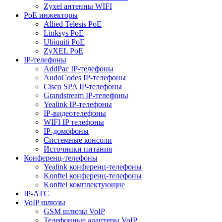
Zyxel антенны WIFI
PoE инжекторы
Allied Telesis PoE
Linksys PoE
Ubiquiti PoE
ZyXEL PoE
IP-телефоны
AddPac IP-телефоны
AudoCodes IP-телефоны
Cisco SPA IP-телефоны
Grandstream IP-телефоны
Yealink IP-телефоны
IP-видеотелефоны
WIFI IP телефоны
IP-домофоны
Системные консоли
Источники питания
Конференц-телефоны
Yealink конференц-телефоны
Konftel конференц-телефоны
Konftel комплектующие
IP-АТС
VoIP шлюзы
GSM шлюзы VoIP
Телефонные адаптеры VoIP