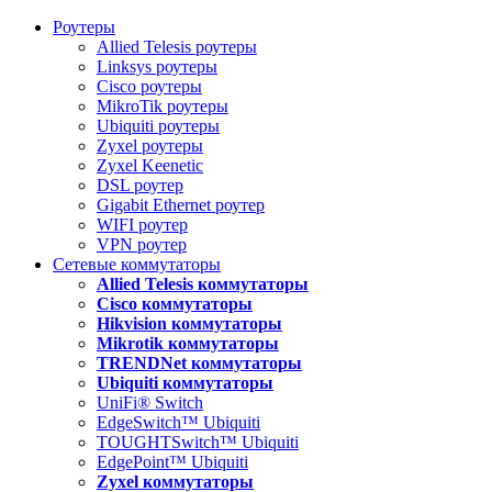
Роутеры
Allied Telesis роутеры
Linksys роутеры
Cisco роутеры
MikroTik роутеры
Ubiquiti роутеры
Zyxel роутеры
Zyxel Keenetic
DSL роутер
Gigabit Ethernet роутер
WIFI роутер
VPN роутер
Сетевые коммутаторы
Allied Telesis коммутаторы
Cisco коммутаторы
Hikvision коммутаторы
Mikrotik коммутаторы
TRENDNet коммутаторы
Ubiquiti коммутаторы
UniFi® Switch
EdgeSwitch™ Ubiquiti
TOUGHTSwitch™ Ubiquiti
EdgePoint™ Ubiquiti
Zyxel коммутаторы