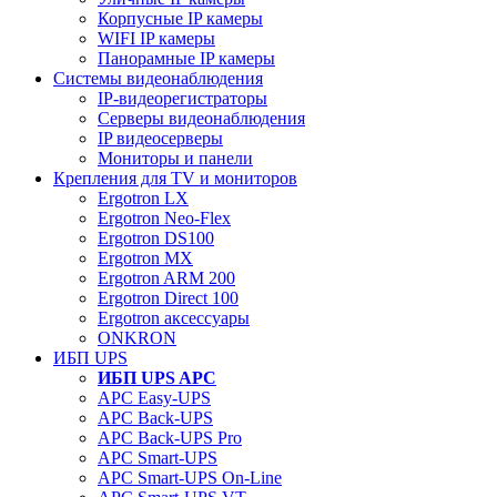
Корпусные IP камеры
WIFI IP камеры
Панорамные IP камеры
Системы видеонаблюдения
IP-видеорегистраторы
Серверы видеонаблюдения
IP видеосерверы
Мониторы и панели
Крепления для TV и мониторов
Ergotron LX
Ergotron Neo-Flex
Ergotron DS100
Ergotron MX
Ergotron ARM 200
Ergotron Direct 100
Ergotron аксессуары
ONKRON
ИБП UPS
ИБП UPS APC
APC Easy-UPS
APC Back-UPS
APC Back-UPS Pro
APC Smart-UPS
APC Smart-UPS On-Line