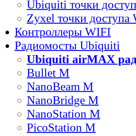
Ubiquiti точки досту
Zyxel точки доступа
Контроллеры WIFI
Радиомосты Ubiquiti
Ubiquiti airMAX ра
Bullet M
NanoBeam M
NanoBridge M
NanoStation M
PicoStation M