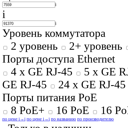
i
i
i
Уровень коммутатора
2 уровень
2+ уровень
Порты доступа Ethernet
4 x GE RJ-45
5 x GE R
GE RJ-45
24 x GE RJ-4
Порты питания PoE
8 PoE+
16 PoE
16 P
по цене
i
→
i
по цене
i
→
i
по названию
по производителю