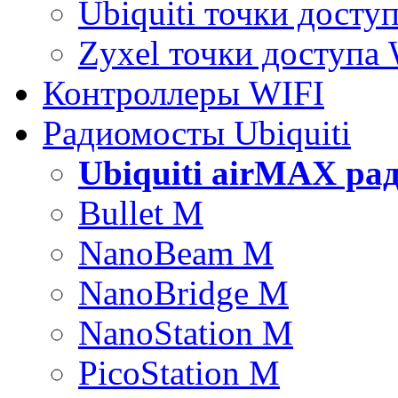
Ubiquiti точки досту
Zyxel точки доступа
Контроллеры WIFI
Радиомосты Ubiquiti
Ubiquiti airMAX ра
Bullet M
NanoBeam M
NanoBridge M
NanoStation M
PicoStation M