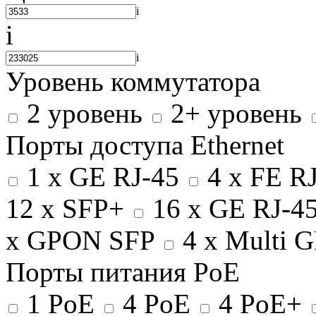
i
i
i
Уровень коммутатора
2 уровень
2+ уровень
Порты доступа Ethernet
1 x GE RJ-45
4 x FE R
12 x SFP+
16 x GE RJ-4
x GPON SFP
4 x Multi 
Порты питания PoE
1 PoE
4 PoE
4 PoE+