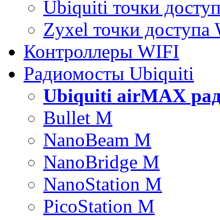
Ubiquiti точки досту
Zyxel точки доступа
Контроллеры WIFI
Радиомосты Ubiquiti
Ubiquiti airMAX ра
Bullet M
NanoBeam M
NanoBridge M
NanoStation M
PicoStation M