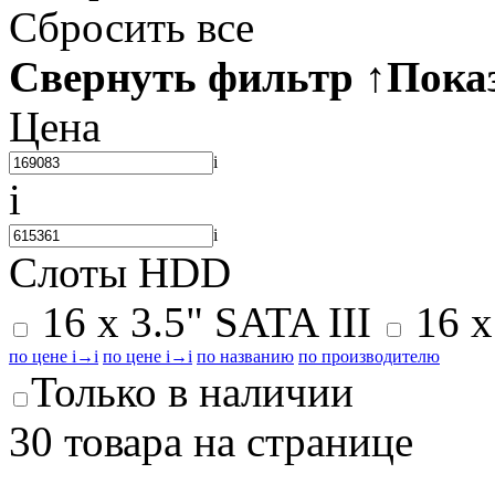
Сбросить все
Свернуть фильтр
↑
Пока
Цена
i
i
i
Слоты HDD
16 x 3.5" SATA III
16 x
по цене
i
→
i
по цене
i
→
i
по названию
по производителю
Только в наличии
30 товара на странице