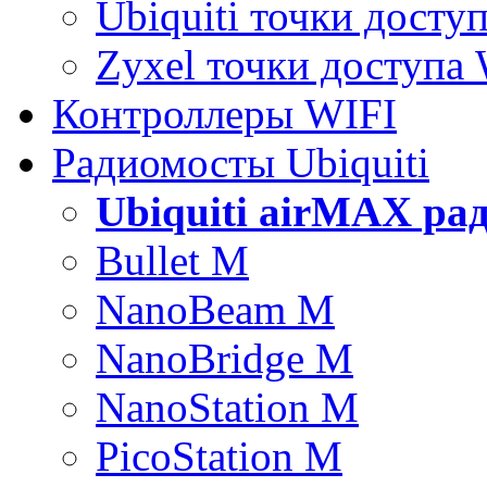
Ubiquiti точки досту
Zyxel точки доступа
Контроллеры WIFI
Радиомосты Ubiquiti
Ubiquiti airMAX ра
Bullet M
NanoBeam M
NanoBridge M
NanoStation M
PicoStation M