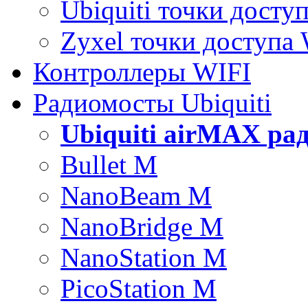
Ubiquiti точки досту
Zyxel точки доступа
Контроллеры WIFI
Радиомосты Ubiquiti
Ubiquiti airMAX ра
Bullet M
NanoBeam M
NanoBridge M
NanoStation M
PicoStation M