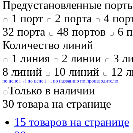
Предустановленные порт
1 порт
2 порта
4 пор
32 порта
48 портов
6 п
Количество линий
1 линия
2 линии
3 л
8 линий
10 линий
12 
по цене
i
→
i
по цене
i
→
i
по названию
по производителю
Только в наличии
30 товара на странице
15 товаров на странице