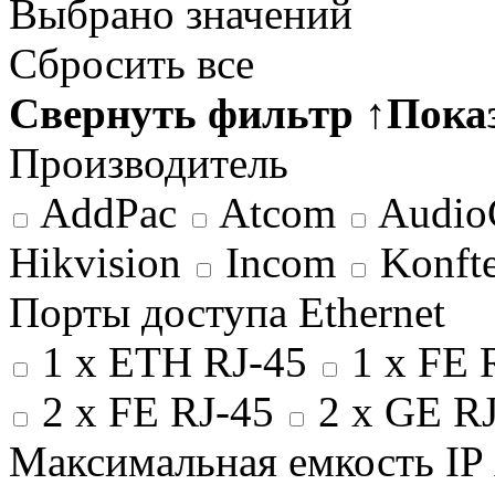
Выбрано
значений
Сбросить все
Свернуть фильтр
↑
Пока
Производитель
AddPac
Atcom
Audio
Hikvision
Incom
Konft
Порты доступа Ethernet
1 x ETH RJ-45
1 x FE 
2 x FE RJ-45
2 x GE R
Максимальная емкость IP